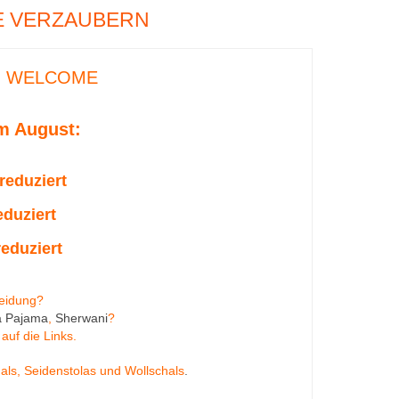
IE VERZAUBERN
- WELCOME
m August:
reduziert
duziert
eduziert
leidung?
a Pajama
,
Sherwani
?
 auf die Links.
als
,
Seidenstolas
und
Wollschals
.