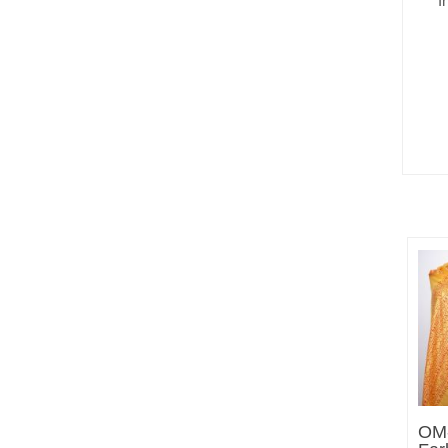
I
OM-