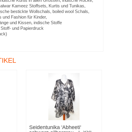
ndische Kurtis in allen Grössen, indische Röcke,
Salwar Kameez Stoffsets, Kurtis und Tunikas,
ische bestickte Wollschals, boiled wool Schals,
 und Fashion für Kinder,
nge und Kissen, indische Stoffe
 Stoff- und Papierdruck
uck)
IKEL
Seidentunika 'Abheeti'