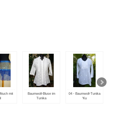
ttuch mit
Baumwoll-Bluse im
04 - Baumwoll-Tunika
05 - Baumwoll-T
l
Tunika
'Ku
'Jy