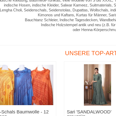
ndische Kleidung, Baumwoll-Tunikas, viele Modelle von S bis XXXL, i
indische Hosen, indische Kleider, Salwar Kameez, Suitmaterials, 
Lengha Choli, Seidenschals, Seidenstolas, Dupattas, Wollschals, ind
Kimonos und Kaftans, Kurtas für Männer, Saris
Bauchtanz Schleier, Indische Tagesdecken, Wandbehä
Indische Holzstempel antik und neu (z.B. für
oder Henna-Körperschm
UNSERE TOP-ART
Schals Baumwolle - 12
Sari 'SANDALWOOD'