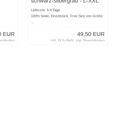
schwarz-silbergrau - L-XXL
Lieferzeit:
3-4 Tage
100% Seide, Einzelstück, Free Size von Größe
...
0 EUR
49,50 EUR
andkosten
inkl. 19 % MwSt. zzgl.
Versandkosten