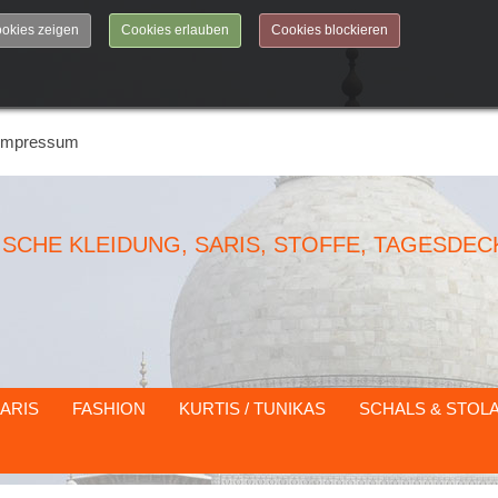
okies zeigen
Cookies erlauben
Cookies blockieren
Impressum
DISCHE KLEIDUNG, SARIS, STOFFE, TAGESDEC
ARIS
FASHION
KURTIS / TUNIKAS
SCHALS & STOL