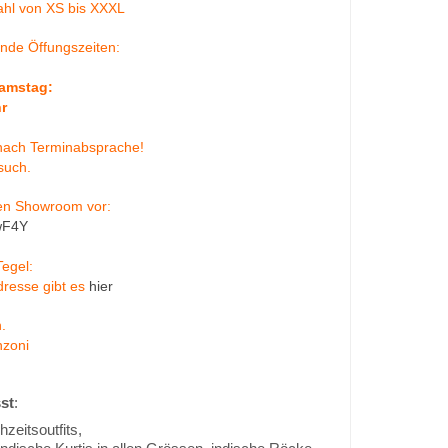
hl von XS bis XXXL
ende Öffungszeiten:
amstag:
r
 nach Terminabsprache!
esuch.
eren Showroom vor:
wF4Y
Tegel:
dresse gibt es
hier
.
nzoni
st
:
Hochzeitsoutfits,