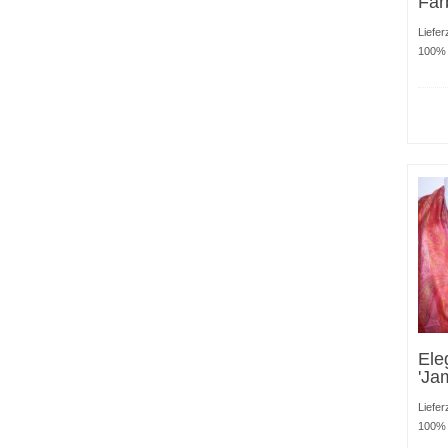
Far
Liefer
100% 
Ele
'Ja
Liefer
100% 