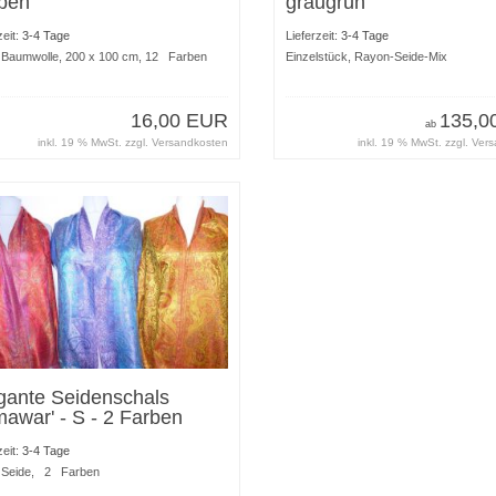
ben
graugrün
zeit:
3-4 Tage
Lieferzeit:
3-4 Tage
Baumwolle, 200 x 100 cm, 12 Farben
Einzelstück, Rayon-Seide-Mix
16,00 EUR
135,0
ab
inkl. 19 % MwSt. zzgl.
Versandkosten
inkl. 19 % MwSt. zzgl.
Vers
gante Seidenschals
mawar' - S - 2 Farben
zeit:
3-4 Tage
Seide, 2 Farben