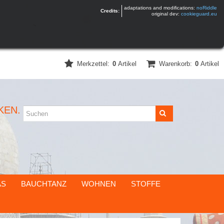
adaptations and modifications:
noRiddle
Credits:
original dev:
cookieguard.eu
Merkzettel:
0
Artikel
Warenkorb:
0
Artikel
KEN.
AS
BAUCHTANZ
WOHNEN
STOFFE