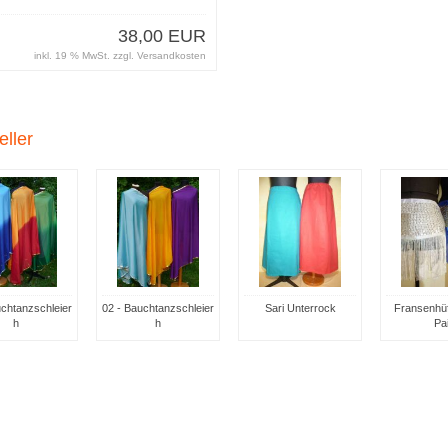
38,00 EUR
inkl. 19 % MwSt. zzgl.
Versandkosten
eller
uchtanzschleier
02 - Bauchtanzschleier
Sari Unterrock
Fransenhüf
h
h
Pai