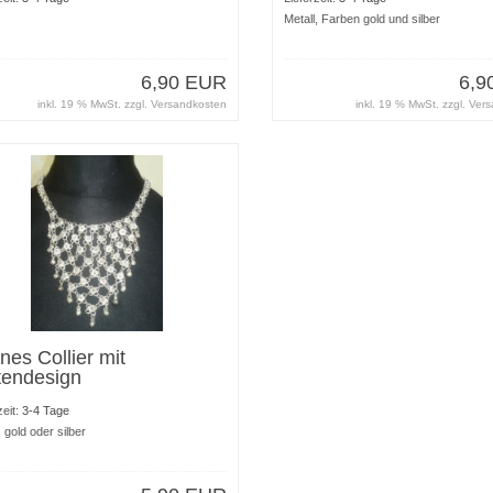
Metall, Farben gold und silber
6,90 EUR
6,9
inkl. 19 % MwSt. zzgl.
Versandkosten
inkl. 19 % MwSt. zzgl.
Vers
ines Collier mit
tendesign
zeit:
3-4 Tage
, gold oder silber