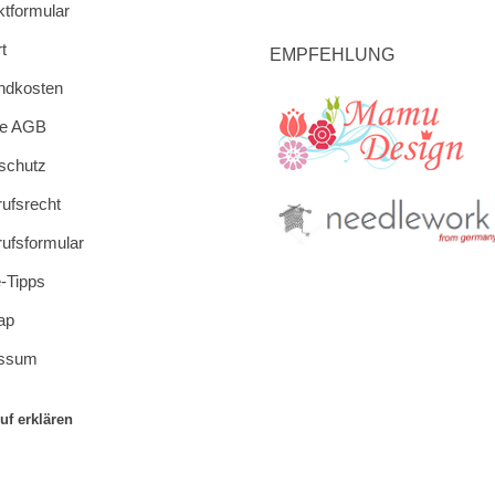
ktformular
t
EMPFEHLUNG
ndkosten
re AGB
schutz
rufsrecht
rufsformular
-Tipps
ap
essum
uf erklären