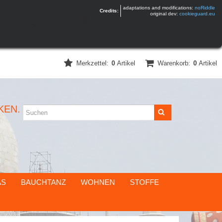
adaptations and modifications:
noRiddle
Credits:
original dev:
cookieguard.eu
Merkzettel:
0
Artikel
Warenkorb:
0
Artikel
KEN.
AS
BAUCHTANZ
WOHNEN
STOFFE