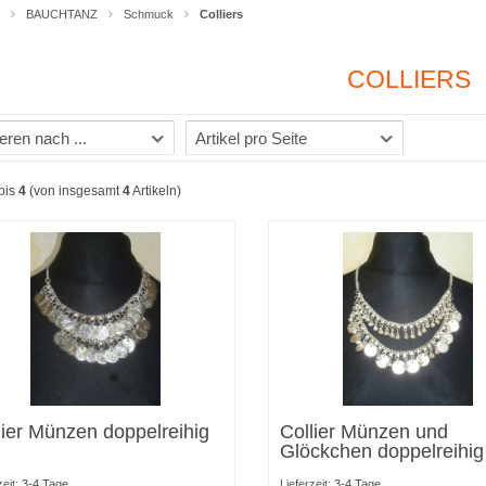
BAUCHTANZ
Schmuck
Colliers
COLLIERS
eren nach ...
Artikel pro Seite
bis
4
(von insgesamt
4
Artikeln)
lier Münzen doppelreihig
Collier Münzen und
Glöckchen doppelreihig
zeit:
3-4 Tage
Lieferzeit:
3-4 Tage