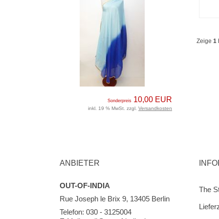
Zeige
1
10,00 EUR
Sonderpreis
inkl. 19 % MwSt. zzgl.
Versandkosten
ANBIETER
INF
OUT-OF-INDIA
The S
Rue Joseph le Brix 9, 13405 Berlin
Liefer
Telefon: 030 - 3125004