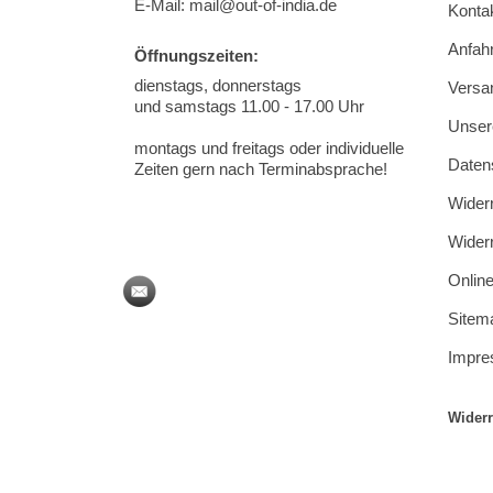
E-Mail: mail@out-of-india.de
Konta
Anfahr
Öffnungszeiten:
dienstags, donnerstags
Versa
und samstags 11.00 - 17.00 Uhr
Unse
montags und freitags oder individuelle
Daten
Zeiten gern nach Terminabsprache!
Wider
Wider
Online
Sitem
Impr
Widerr