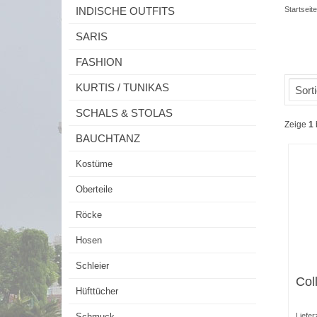
INDISCHE OUTFITS
Startseite
SARIS
FASHION
KURTIS / TUNIKAS
Sorti
SCHALS & STOLAS
Zeige
1
BAUCHTANZ
Kostüme
Oberteile
Röcke
Hosen
Schleier
Col
Hüfttücher
Schmuck
Liefer