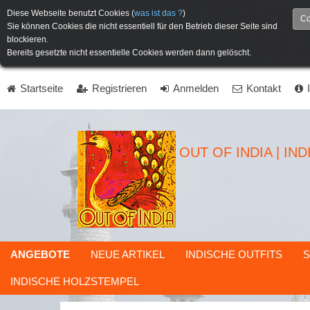
Diese Webseite benutzt Cookies (
was ist das ?
)
Co
Sie können Cookies die nicht essentiell für den Betrieb dieser Seite sind
blockieren.
Bereits gesetzte nicht essentielle Cookies werden dann gelöscht.
Startseite
Registrieren
Anmelden
Kontakt
OUT OF INDIA | IN
ANGEBOTE
NEUE ARTIKEL
INDISCHE OUTFITS
S
INDISCHE HOLZSTEMPEL