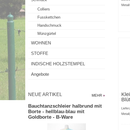
Metall
Colliers
Fusskettchen
Handschmuck
Münzgürtel
WOHNEN
STOFFE
INDISCHE HOLZSTEMPEL
Angebote
Kle
NEUE ARTIKEL
MEHR
»
Blü
Bauchtanzschleier halbrund mit
Liefer
Borte - hellblau-blau mit
Metall
Goldborte - B-Ware