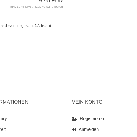
5,90 EUR
inkl. 19 % MwSt. zzgl.
Versandkosten
bis
4
(von insgesamt
4
Artikeln)
ORMATIONEN
MEIN KONTO
tory
Registrieren
zeit
Anmelden