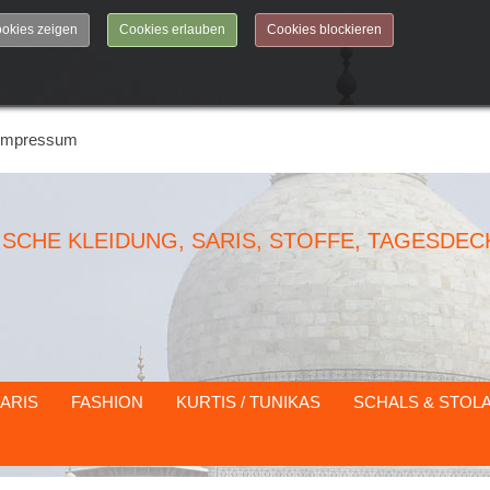
okies zeigen
Cookies erlauben
Cookies blockieren
Impressum
DISCHE KLEIDUNG, SARIS, STOFFE, TAGESDEC
ARIS
FASHION
KURTIS / TUNIKAS
SCHALS & STOL