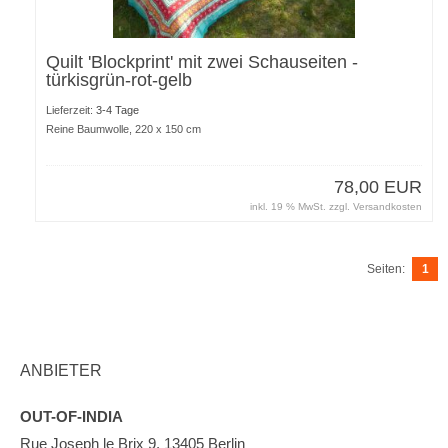
Quilt 'Blockprint' mit zwei Schauseiten -
türkisgrün-rot-gelb
Lieferzeit:
3-4 Tage
Reine Baumwolle, 220 x 150 cm
78,00 EUR
inkl. 19 % MwSt. zzgl.
Versandkosten
Seiten:
1
ANBIETER
OUT-OF-INDIA
Rue Joseph le Brix 9, 13405 Berlin