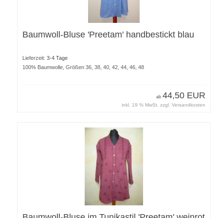
Baumwoll-Bluse 'Preetam' handbestickt blau
Lieferzeit:
3-4 Tage
100% Baumwolle, Größen 36, 38, 40, 42, 44, 46, 48
44,50 EUR
ab
inkl. 19 % MwSt. zzgl.
Versandkosten
Baumwoll-Bluse im Tunikastil 'Preetam' weinrot